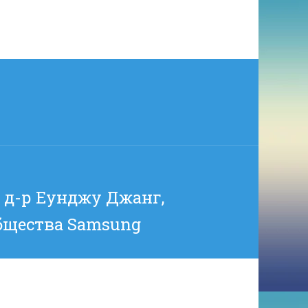
 д-р Еунджу Джанг,
бщества Samsung