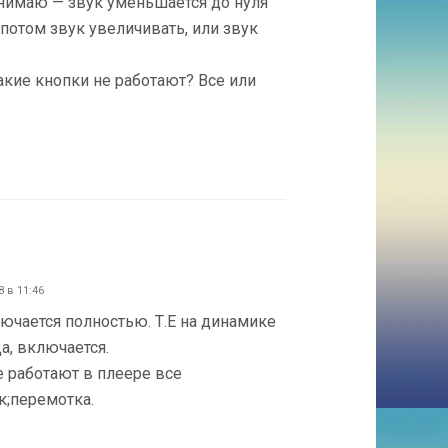
понимаю — звук уменьшается до нуля
потом звук увеличивать, или звук
какие кнопки не работают? Все или
8 в 11:46
ючается полностью. Т.Е на динамике
а, включается.
е работают в плеере все
ск;перемотка.