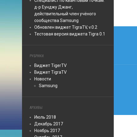
Специалист по квантовым точкам:
д-р Еунджу Джанг,
действительный член учёного
сообщества Samsung
Обновлен виджет TigraTV, v.0.2
Нави
Тестовая версия виджетa Tigra 0.1
по
запи
РУБРИКИ
Виджет TigerTV
Виджет TigraTV
Новости
Samsung
АРХИВЫ
Июль 2018
Декабрь 2017
Ноябрь 2017