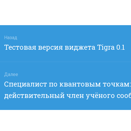
гация
Назад
Предыдущая
Тестовая версия виджетa Tigra 0.1
сям
запись:
Далее
Следующая
Специалист по квантовым точкам:
запись:
действительный член учёного соо