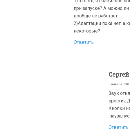
1)То есть, я правильно 
при запуске? А можно ли 
вообще не работает.
2)Адаптации пока нет, а 
некоторые?
Ответить
Сергей
8 января, 201
Звук откл
крестик.Д
Кнопки н
:пауза;пу
Ответить