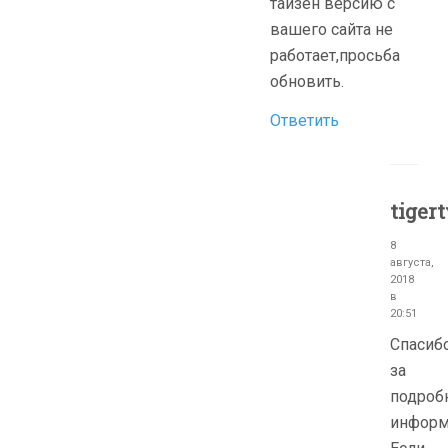
тайзен версию с
вашего сайта не
работает,просьба
обновить.
Ответить
tiger
8
августа,
2018
в
20:51
Cпасиб
за
подроб
информ