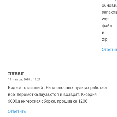
обнови
запако
wgt-
файл
в
zip.
Ответи
павел
19 января, 2018 в 11:27
Виджет отличный , На кнопочных пультах работает
всё: перемотка,пауза,стоп и возврат. К-серия
6000.венгерская сборка. прошивка 1208
Ответить