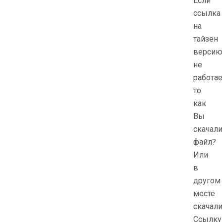
Если
ссылка
на
тайзен
верси
не
работае
то
как
Вы
скачал
файл?
Или
в
другом
месте
скачал
Ссылку