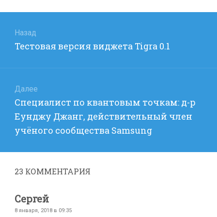
Навигация
по
Назад
Предыдущая
Тестовая версия виджетa Tigra 0.1
записям
запись:
Далее
Следующая
Специалист по квантовым точкам: д-р
запись:
Еунджу Джанг, действительный член
учёного сообщества Samsung
23
КОММЕНТАРИЯ
Сергей
8 января, 2018 в 09:35