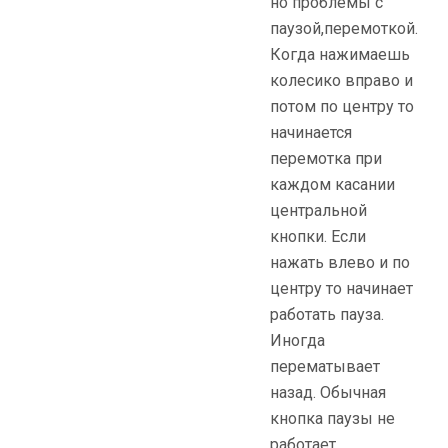
но проблемы с
паузой,перемоткой.
Когда нажимаешь
колесико вправо и
потом по центру то
начинается
перемотка при
каждом касании
центральной
кнопки. Если
нажать влево и по
центру то начинает
работать пауза.
Иногда
перематывает
назад. Обычная
кнопка паузы не
работает.