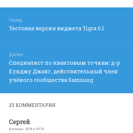
Навигация
по
Назад
Предыдущая
Тестовая версия виджетa Tigra 0.1
записям
запись:
Далее
Следующая
Специалист по квантовым точкам: д-р
запись:
Еунджу Джанг, действительный член
учёного сообщества Samsung
23
КОММЕНТАРИЯ
Сергей
8 января, 2018 в 09:35