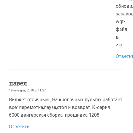
обнови
запако
wgt-
файл
в
zip.
Ответи
павел
19 января, 2018 в 11:27
Виджет отличный , На кнопочных пультах работает
всё: перемотка,пауза,стоп и возврат. К-серия
6000.венгерская сборка. прошивка 1208
Ответить