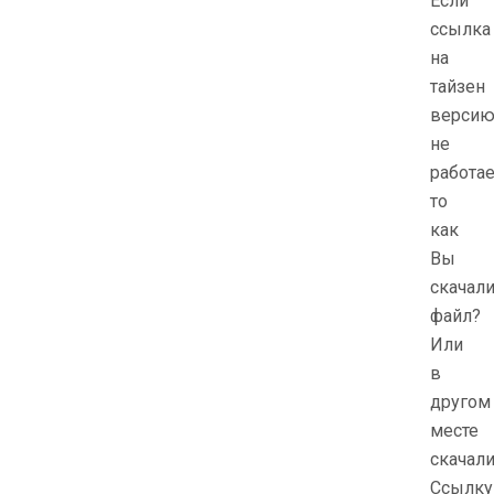
Если
ссылка
на
тайзен
верси
не
работае
то
как
Вы
скачал
файл?
Или
в
другом
месте
скачал
Ссылку