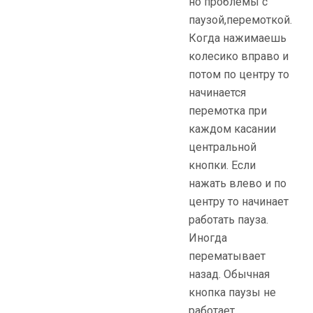
но проблемы с
паузой,перемоткой.
Когда нажимаешь
колесико вправо и
потом по центру то
начинается
перемотка при
каждом касании
центральной
кнопки. Если
нажать влево и по
центру то начинает
работать пауза.
Иногда
перематывает
назад. Обычная
кнопка паузы не
работает.