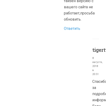
тайзен версию с
вашего сайта не
работает,просьба
обновить.
Ответить
tiger
8
августа,
2018
в
20:51
Cпасиб
за
подроб
информ