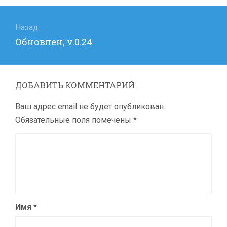
Навигация
по
Назад
Предыдущая
Обновлен, v.0.24
записям
запись:
ДОБАВИТЬ КОММЕНТАРИЙ
Ваш адрес email не будет опубликован.
Обязательные поля помечены
*
Имя
*