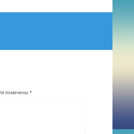
оля помечены
*