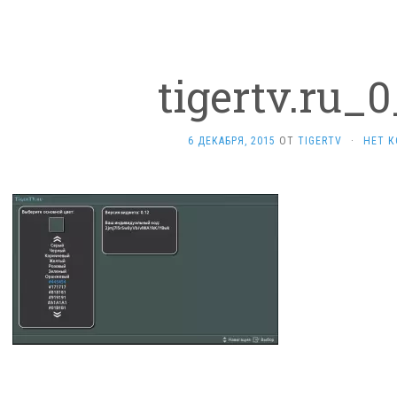
tigertv.ru_
6 ДЕКАБРЯ, 2015
ОТ
TIGERTV
·
НЕТ 