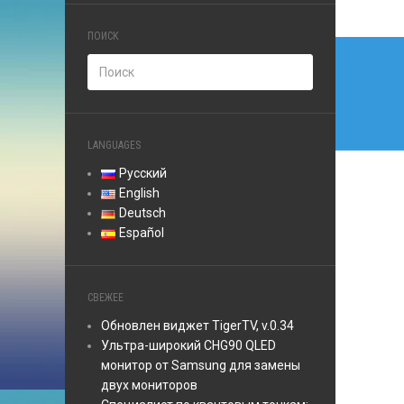
ПОИСК
Нави
по
запи
LANGUAGES
Русский
English
Deutsch
Español
СВЕЖЕЕ
Обновлен виджет TigerTV, v.0.34
Ультра-широкий CHG90 QLED
монитор от Samsung для замены
двух мониторов