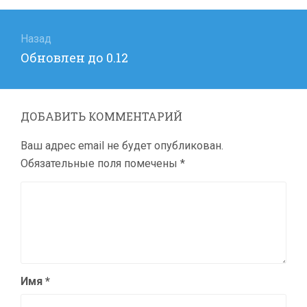
Навигация
по
Назад
Предыдущая
Обновлен до 0.12
записям
запись:
ДОБАВИТЬ КОММЕНТАРИЙ
Ваш адрес email не будет опубликован.
Обязательные поля помечены
*
Имя
*