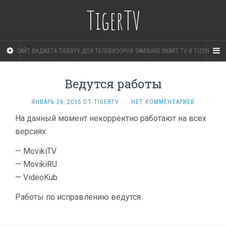
TigerTV
САЙТ ВИДЖЕТА TIGERTV ДЛЯ ТЕЛЕВИЗОРОВ SAMSUNG SMART TV И TIZEN
Ведутся работы
ЯНВАРЬ 26, 2016
ОТ
TIGERTV
·
НЕТ КОММЕНТАРИЕВ
На данный момент некорректно работают на всех
версиях:
— MovikiTV
— MovikiRU
— VideoKub
Работы по исправлению ведутся.