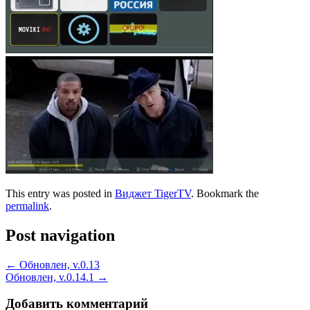
This entry was posted in
Виджет TigerTV
. Bookmark the
permalink
.
Post navigation
←
Обновлен, v.0.13
Обновлен, v.0.14.1
→
Добавить комментарий