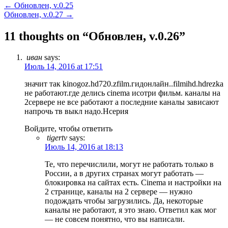
←
Обновлен, v.0.25
Обновлен, v.0.27
→
11 thoughts on “
Обновлен, v.0.26
”
иван
says:
Июль 14, 2016 at 17:51
значит так kinogoz.hd720.zfilm.гидонлайн..filmihd.hdrezka
не работают.где делись cinema исотри фильм. каналы на
2сервере не все работают а последние каналы зависают
напрочь тв выкл надо.Hсерия
Войдите, чтобы ответить
tigertv
says:
Июль 14, 2016 at 18:13
Те, что перечислили, могут не работать только в
России, а в других странах могут работать —
блокировка на сайтах есть. Cinema и настройки на
2 странице, каналы на 2 сервере — нужно
подождать чтобы загрузились. Да, некоторые
каналы не работают, я это знаю. Ответил как мог
— не совсем понятно, что вы написали.